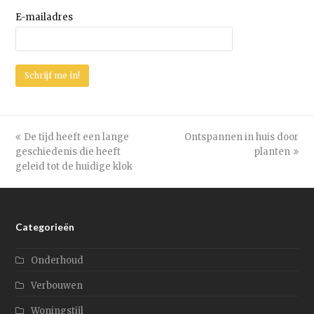
E-mailadres
previous
De tijd heeft een lange
Ontspannen in huis door
next
geschiedenis die heeft
post:
post:
planten
geleid tot de huidige klok
Categorieën
Onderhoud
Verbouwen
Woningstijl