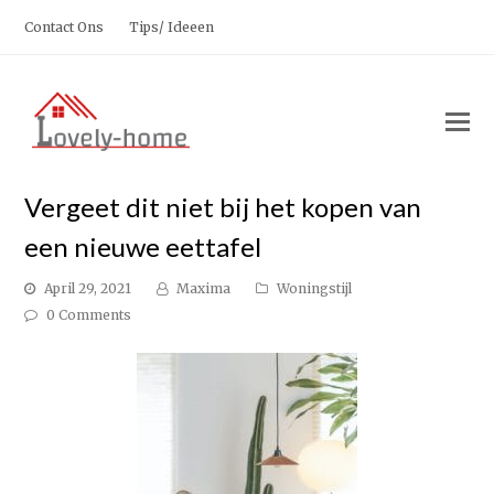
Contact Ons
Tips/ Ideeen
O
M
M
Vergeet dit niet bij het kopen van
een nieuwe eettafel
April 29, 2021
Maxima
Woningstijl
0 Comments