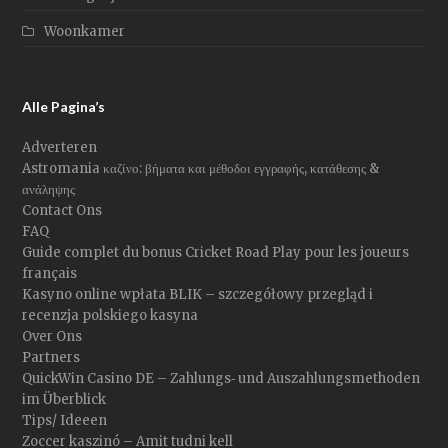
Woonkamer
Alle Pagina’s
Adverteren
Astromania καζίνο: βήματα και μέθοδοι εγγραφής, κατάθεσης &
ανάληψης
Contact Ons
FAQ
Guide complet du bonus Cricket Road Play pour les joueurs
français
Kasyno online wpłata BLIK – szczegółowy przegląd i
recenzja polskiego kasyna
Over Ons
Partners
QuickWin Casino DE – Zahlungs‑ und Auszahlungsmethoden
im Überblick
Tips/ Ideeen
Zoccer kaszinó – Amit tudni kell