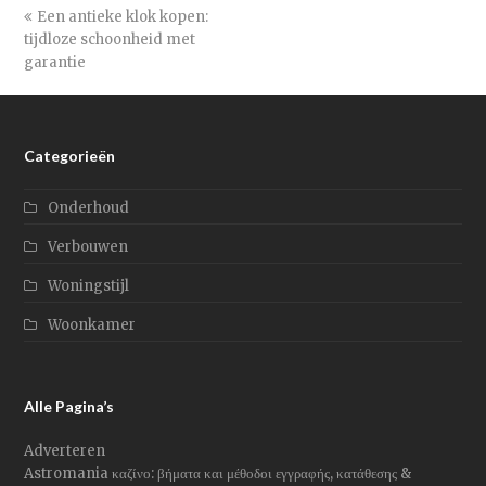
previous
Een antieke klok kopen:
tijdloze schoonheid met
post:
garantie
Categorieën
Onderhoud
Verbouwen
Woningstijl
Woonkamer
Alle Pagina’s
Adverteren
Astromania καζίνο: βήματα και μέθοδοι εγγραφής, κατάθεσης &