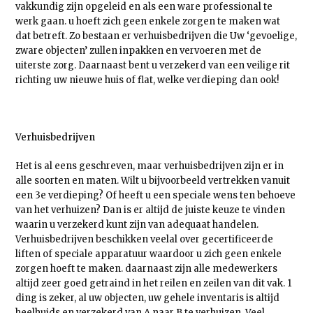
vakkundig zijn opgeleid en als een ware professional te
werk gaan. u hoeft zich geen enkele zorgen te maken wat
dat betreft. Zo bestaan er verhuisbedrijven die Uw ‘gevoelige,
zware objecten’ zullen inpakken en vervoeren met de
uiterste zorg. Daarnaast bent u verzekerd van een veilige rit
richting uw nieuwe huis of flat, welke verdieping dan ook!
Verhuisbedrijven
Het is al eens geschreven, maar verhuisbedrijven zijn er in
alle soorten en maten. Wilt u bijvoorbeeld vertrekken vanuit
een 3e verdieping? Of heeft u een speciale wens ten behoeve
van het verhuizen? Dan is er altijd de juiste keuze te vinden
waarin u verzekerd kunt zijn van adequaat handelen.
Verhuisbedrijven beschikken veelal over gecertificeerde
liften of speciale apparatuur waardoor u zich geen enkele
zorgen hoeft te maken. daarnaast zijn alle medewerkers
altijd zeer goed getraind in het reilen en zeilen van dit vak. 1
ding is zeker, al uw objecten, uw gehele inventaris is altijd
heelhuids en verzekerd van A naar B te verhuizen. Veel