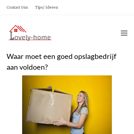
Contact Ons
Tips/ Ideeen
O
M
M
Waar moet een goed opslagbedrijf
aan voldoen?