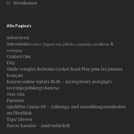
Woonkamer
Alle Pagina’s
Adverteren
Astromania καζίνο: βήματα και μέθοδοι εγγραφής, κατάθεσης &
ανάληψης
Contact Ons
FAQ
Guide complet du bonus Cricket Road Play pour les joueurs
français
Kasyno online wpłata BLIK – szczegółowy przegląd i
recenzja polskiego kasyna
Over Ons
Partners
QuickWin Casino DE – Zahlungs‑ und Auszahlungsmethoden
im Überblick
Tips/ Ideeen
Zoccer kaszinó – Amit tudni kell