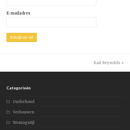
E-mailadres
Kait Reynolds
next
post:
Categorieën
Onderhoud
Verbouwen
Woningstijl