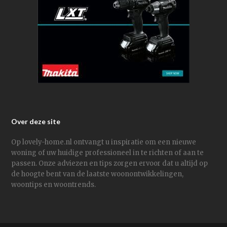
Over deze site
Op lovely-home.nl ontvangt u inspiratie om een nieuwe
woning of uw huidige professioneel in te richten of aan te
passen. Onze adviezen en tips zorgen ervoor dat u altijd op
de hoogte bent van de laatste woonontwikkelingen,
woontips en woontrends.