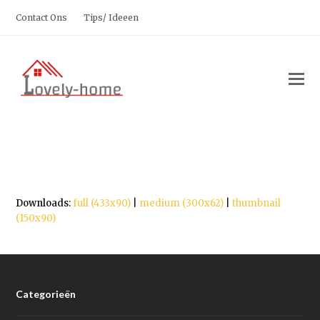
Contact Ons
Tips/ Ideeen
O
M
M
Downloads
:
full (433x90)
|
medium (300x62)
|
thumbnail
(150x90)
Categorieën