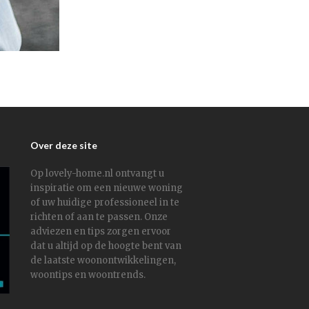
Over deze site
Op lovely-home.nl ontvangt u
inspiratie om een nieuwe woning
of uw huidige professioneel in te
richten of aan te passen. Onze
adviezen en tips zorgen ervoor
dat u altijd op de hoogte bent van
de laatste woonontwikkelingen,
woontips en woontrends.