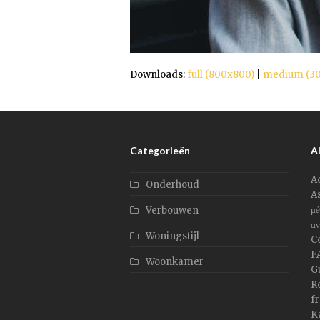
Downloads
:
full (800x800)
|
medium (3
Categorieën
Al
A
Onderhoud
As
μέ
Verbouwen
αν
Woningstijl
C
F
Woonkamer
G
Ro
f
K