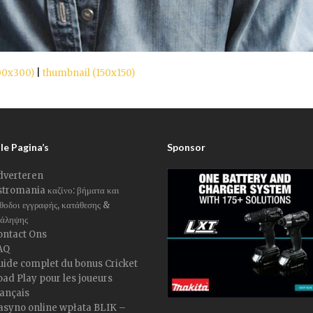
00x300)
|
thumbnail (150x150)
le Pagina’s
Sponsor
dverteren
tromania καζίνο: βήματα και
θοδοι εγγραφής, κατάθεσης &
άληψης
ontact Ons
AQ
uide complet du bonus Cricket
ad Play pour les joueurs
rançais
asyno online wpłata BLIK –