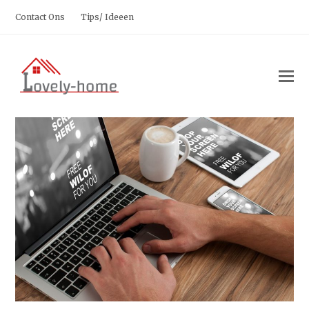
Contact Ons
Tips/ Ideeen
O
M
M