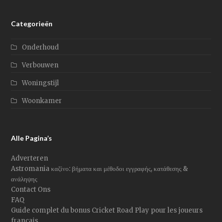
Categorieën
Onderhoud
Verbouwen
Woningstijl
Woonkamer
Alle Pagina’s
Adverteren
Astromania καζίνο: βήματα και μέθοδοι εγγραφής, κατάθεσης &
ανάληψης
Contact Ons
FAQ
Guide complet du bonus Cricket Road Play pour les joueurs
français