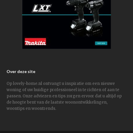
Over deze site
Op lovely-home.nl ontvangt u inspiratie om een nieuwe
woning of uw huidige professioneel in te richten of aan te
passen. Onze adviezen en tips zorgen ervoor dat u altijd op
de hoogte bent van de laatste woonontwikkelingen,
woontips en woontrends.