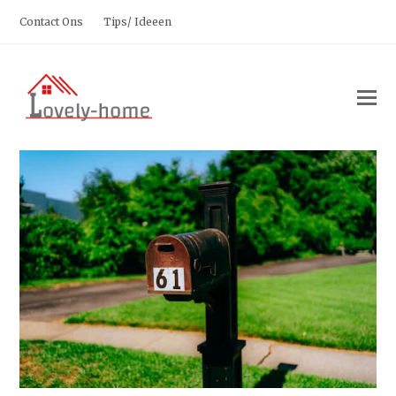
Contact Ons
Tips/ Ideeen
O
M
M