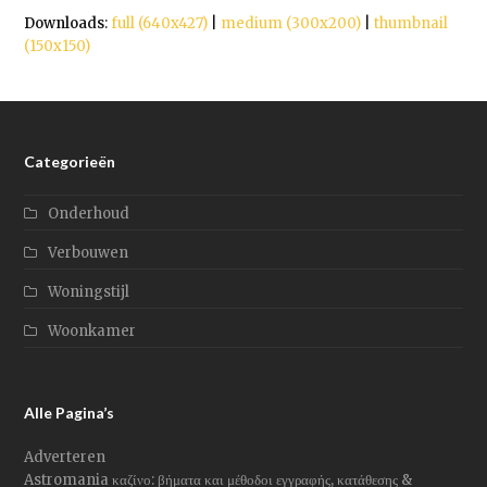
Downloads
:
full (640x427)
|
medium (300x200)
|
thumbnail
(150x150)
Categorieën
Onderhoud
Verbouwen
Woningstijl
Woonkamer
Alle Pagina’s
Adverteren
Astromania καζίνο: βήματα και μέθοδοι εγγραφής, κατάθεσης &