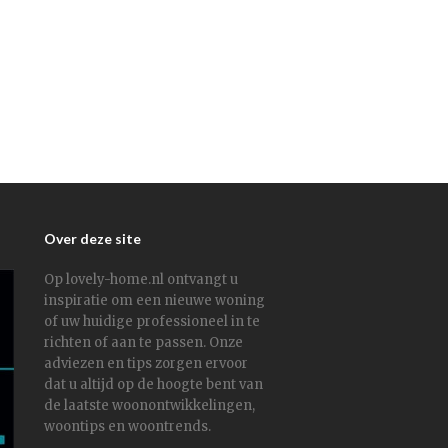
Over deze site
Op lovely-home.nl ontvangt u
inspiratie om een nieuwe woning
of uw huidige professioneel in te
richten of aan te passen. Onze
adviezen en tips zorgen ervoor
dat u altijd op de hoogte bent van
de laatste woonontwikkelingen,
woontips en woontrends.