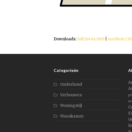
Downloads
:
full (640x380)
|
medium (30
Categorieën
Al
A
Onderhoud
As
μέ
Verbouwen
αν
Woningstijl
C
F
Woonkamer
G
Ro
f