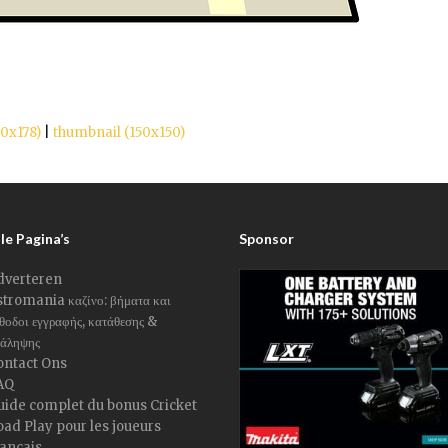
0x178)
|
thumbnail (150x150)
le Pagina’s
Sponsor
dverteren
tromania καζίνο: βήματα και
θοδοι εγγραφής, κατάθεσης &
άληψης
ontact Ons
AQ
uide complet du bonus Cricket
ad Play pour les joueurs
rançais