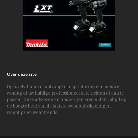
Over deze site
Op lovely-home.nl ontvangt u inspiratie om een nieuwe
woning of uw huidige professioneel in te richten of aan te
passen. Onze adviezen en tips zorgen ervoor dat u altijd op
de hoogte bent van de laatste woonontwikkelingen,
woontips en woontrends.