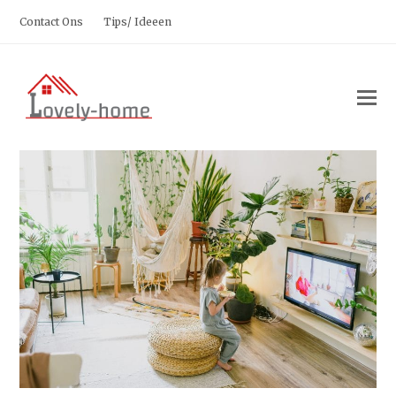
Contact Ons
Tips/ Ideeen
O
M
M